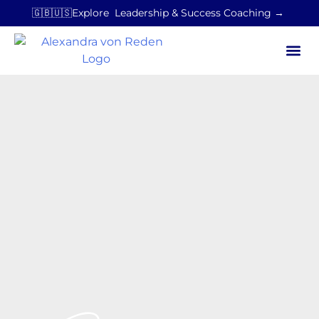
🇬🇧🇺🇸Explore Leadership & Success Coaching →