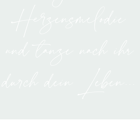
Herzensmelodie
und tanze nach ihr
durch dein Leben...