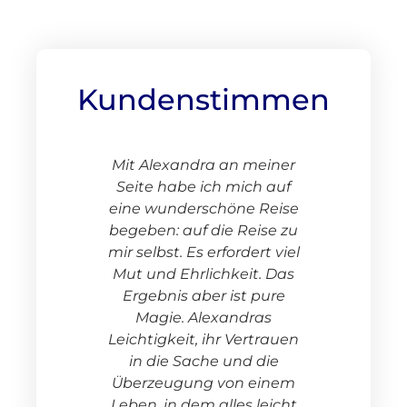
Kundenstimmen
in! Wenn
Mit Alexandra an meiner
Alex
agen
Seite habe ich mich auf
begleit
es das.
eine wunderschöne Reise
in mei
n! Auch,
begeben: auf die Reise zu
Vertr
ht noch
mir selbst. Es erfordert viel
Ihre E
b das
Mut und Ehrlichkeit. Das
und tra
exandra
Ergebnis aber ist pure
du das
ich ist!
Magie. Alexandras
ist 
s, Herz
Leichtigkeit, ihr Vertrauen
ihr ist
in die Sache und die
t mein
Überzeugung von einem
ig zum
Leben, in dem alles leicht