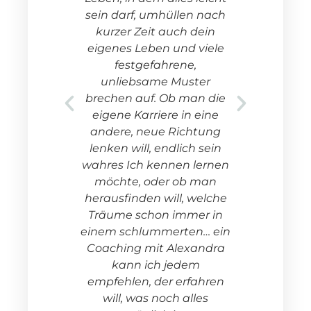
ert. Es
sein darf, umhüllen nach
ein nach
kurzer Zeit auch dein
 nach
eigenes Leben und viele
itstag.
festgefahrene,
von zu
unliebsame Muster
uemen
brechen auf. Ob man die
nd
eigene Karriere in eine
n ein
andere, neue Richtung
ank ihr
lenken will, endlich sein
se."
wahres Ich kennen lernen
möchte, oder ob man
herausfinden will, welche
Stephanie
Träume schon immer in
Pichler-
einem schlummerten… ein
Rossbacher
Coaching mit Alexandra
kann ich jedem
empfehlen, der erfahren
will, was noch alles