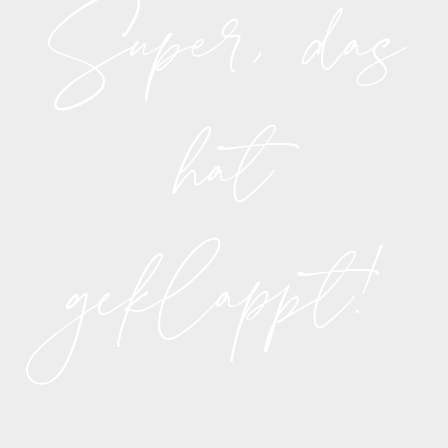
Super, das
hat
geklappt!